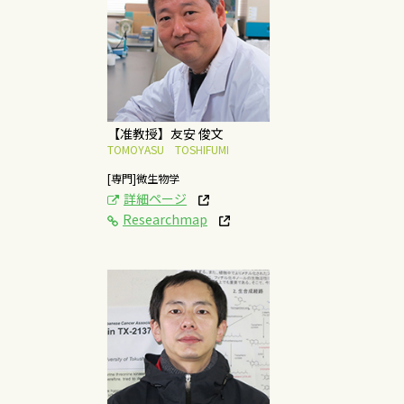
微生物の病原性発現機
構の解析
概要はこちら
【准教授】友安 俊文
TOMOYASU TOSHIFUMI
[専門]微生物学
詳細ページ
Researchmap
[研究テーマ]
In vivo ケミカルプロー
ブの創製
概要はこちら