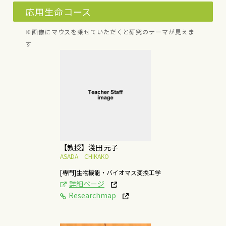
応用生命コース
※画像にマウスを乗せていただくと研究のテーマが見えま
す
[研究テーマ]
未利用植物性バイオマ
スの有用資源化
概要はこちら
【教授】淺田 元子
ASADA CHIKAKO
[専門]生物機能・バイオマス変換工学
詳細ページ
Researchmap