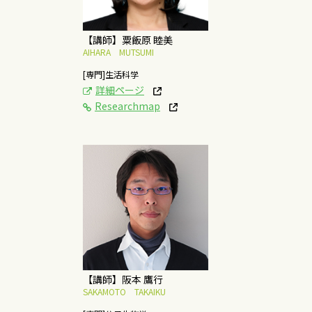
【講師】粟飯原 睦美
AIHARA MUTSUMI
[専門]生活科学
詳細ページ
Researchmap
[研究テーマ]
バイオマス資源を利用
した機能性物質の微生
物発酵生産
概要はこちら
【講師】阪本 鷹行
SAKAMOTO TAKAIKU