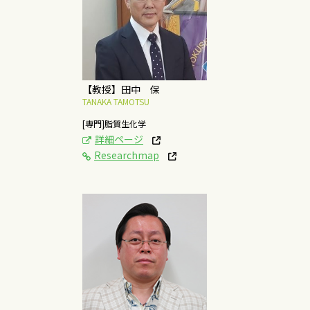
脂質からの創薬・創食
研究
概要はこちら
【教授】田中 保
TANAKA TAMOTSU
[専門]脂質生化学
詳細ページ
Researchmap
[研究テーマ]
唾液腺の発生・分化・
再生の分子メカニズム
概要はこちら