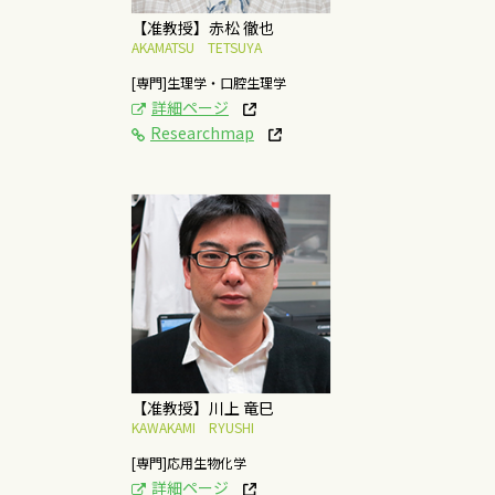
【准教授】赤松 徹也
AKAMATSU TETSUYA
[専門]生理学・口腔生理学
詳細ページ
Researchmap
[研究テーマ]
極限環境微生物が作り
出すユニークな酵素の
機能構造・応用
概要はこちら
【准教授】川上 竜巳
KAWAKAMI RYUSHI
[専門]応用生物化学
詳細ページ