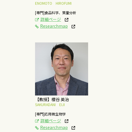
ENOMOTO HIROFUMI
[専門]食品科学、質量分析
詳細ページ
Researchmap
[研究テーマ]
機能性のある油をつく
る微生物を利用した発
酵研究
概要はこちら
【教授】櫻谷 英治
SAKURADANI EIJI
[専門]応用微生物学
詳細ページ
Researchmap