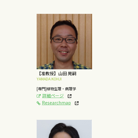
[研究テーマ]
植物・病原体間相互作
用に関する研究
概要はこちら
【准教授】山田 晃嗣
YAMADA KOHJI
[専門]植物生理・病理学
詳細ページ
Researchmap
[研究テーマ]