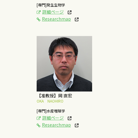
[専門]発生生物学
詳細ページ
Researchmap
[研究テーマ]
有用海藻の増養殖、機
能性成分の探索
概要はこちら
【准教授】岡 直宏
OKA NAOHIRO
[専門]水産増殖学
詳細ページ
Researchmap