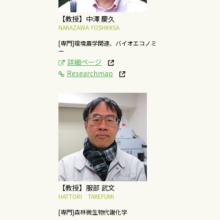
【教授】中澤 慶久
NAKAZAWA YOSHIHISA
[専門]環境農学関連、バイオエコノミ
ー
詳細ページ
Researchmap
[研究テーマ]
森林微生物の代謝機構
の解明と森林資源の六
次産業化への応用
概要はこちら
【教授】服部 武文
HATTORI TAKEFUMI
[専門]森林微生物代謝化学