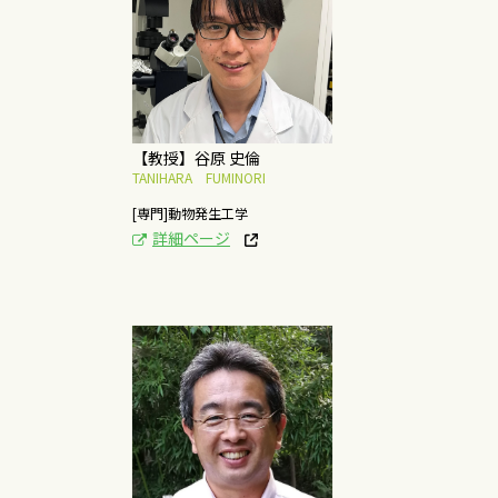
家畜における発生工学
研究，ゲノム編集によ
る遺伝子改変ブタの作
出
概要はこちら
【教授】谷原 史倫
TANIHARA FUMINORI
[専門]動物発生工学
詳細ページ
[研究テーマ]
バイオエコノミーに関
する研究と社会実装
概要はこちら