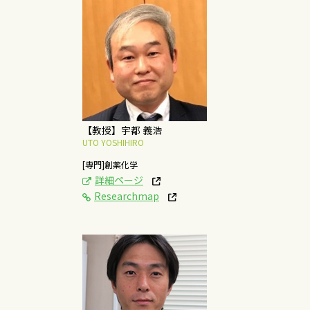
[研究テーマ]
発育鶏卵を用いた制癌
剤の創薬研究と機能性
食品/化粧品の研究開発
概要はこちら
【教授】宇都 義浩
UTO YOSHIHIRO
[専門]創薬化学
詳細ページ
Researchmap
[研究テーマ]
細菌病原因子の作用機
構と宿主応答システム