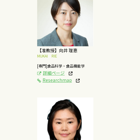
[研究テーマ]
食品に含まれるフラボ
ノイドの生理機能の研
究
概要はこちら
【准教授】向井 理恵
MUKAI RIE
[専門]食品科学・食品機能学
詳細ページ
Researchmap
[研究テーマ]
食中毒原因菌に有用な
殺菌方法について