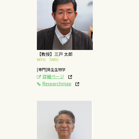
[研究テーマ]
昆虫の発生・再生と進
化のメカニズム
概要はこちら
【教授】三戸 太郎
MITO TARO
[専門]発生生物学
詳細ページ
Researchmap
[研究テーマ]
動物生産システムおよ
び畜産物利用に関する
研究・開発