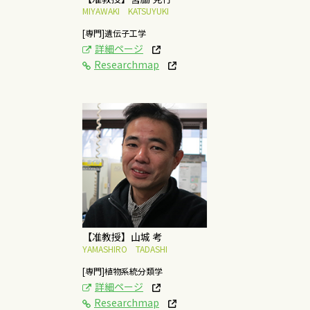
MIYAWAKI KATSUYUKI
[専門]遺伝子工学
詳細ページ
Researchmap
[研究テーマ]
植物の分類と系統に関
する研究および希少植
物の保全に関する研究
概要はこちら
【准教授】山城 考
YAMASHIRO TADASHI
[専門]植物系統分類学
詳細ページ
Researchmap