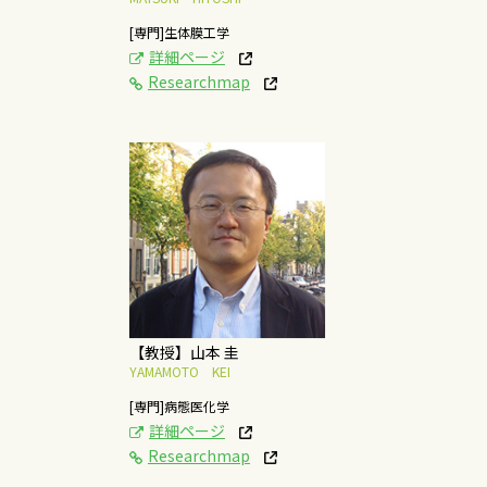
[専門]生体膜工学
詳細ページ
Researchmap
[研究テーマ]
病態疾患に関わる脂質
代謝ネットワークの研
究
概要はこちら
【教授】山本 圭
YAMAMOTO KEI
[専門]病態医化学
詳細ページ
Researchmap