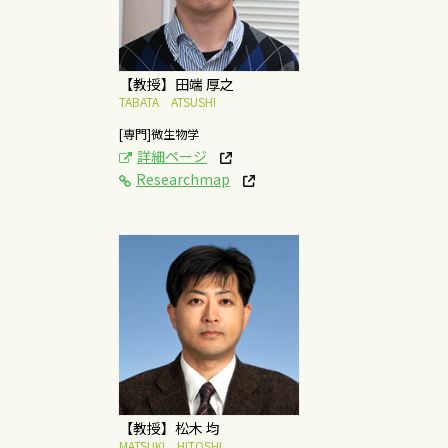
の解明に関する研究
概要はこちら
【教授】田端 厚之
TABATA ATSUSHI
[専門]微生物学
詳細ページ
Researchmap
[研究テーマ]
両親媒性分子集合系の
構造と機能に関する生
物物理化学的研究
概要はこちら
【教授】松木 均
MATSUKI HITOSHI