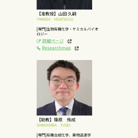
【准教授】山田 久嗣
YAMADA HISATSUGU
[専門]生物有機化学・ケミカルバイオ
ロジー
詳細ページ
Researchmap
[研究テーマ]
経皮吸収技術を用いた
低侵襲的な薬物の開
発・研究
概要はこちら
【助教】篠原 侑成
SHINOHARA YUSEI
[専門]有機合成化学、薬物送達学