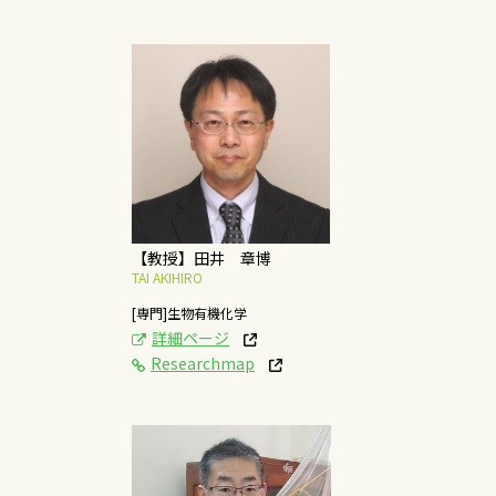
[研究テーマ]
食品、化粧品、医薬品
における高機能性成分
の開発研究
概要はこちら
【教授】田井 章博
TAI AKIHIRO
[専門]生物有機化学
詳細ページ
Researchmap
[研究テーマ]