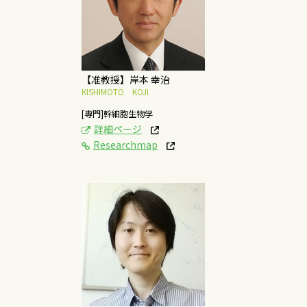
化誘導受容体ならびに
神経保護機能を果たす
脂質代謝酵素の研究
概要はこちら
【准教授】岸本 幸治
KISHIMOTO KOJI
[専門]幹細胞生物学
詳細ページ
Researchmap
[研究テーマ]
脂質・界面活性剤二重
膜の高圧物性
概要はこちら