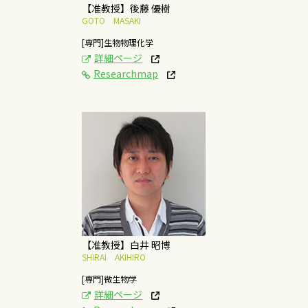
【准教授】後藤 優樹
GOTO MASAKI
[専門]生物物理化学
詳細ページ
Researchmap
[研究テーマ]
光反応を利用した微生
物制御技術の構築
概要はこちら
【准教授】白井 昭博
SHIRAI AKIHIRO
[専門]微生物学
詳細ページ