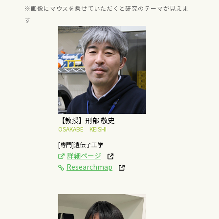
※画像にマウスを乗せていただくと研究のテーマが見えま
す
[研究テーマ]
新規ゲノム改変技術の
開発と植物担子菌育種
への応用に関する研究
概要はこちら
【教授】刑部 敬史
OSAKABE KEISHI
[専門]遺伝子工学
詳細ページ
Researchmap
[研究テーマ]