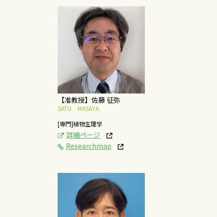
[研究テーマ]
植物の病害の診断・治
療。公園の造園設計。
イチョウの伝来・伝播
ルートの解明。
概要はこちら
【准教授】佐藤 征弥
SATO MASAYA
[専門]植物生理学
詳細ページ
Researchmap
[研究テーマ]
農産物の商品化と流通