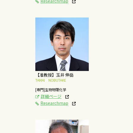
Researchmap
[研究テーマ]
脂質膜の構造特性に関
する物理化学的研究
概要はこちら
【准教授】玉井 伸岳
TAMAI NOBUTAKE
[専門]生物物理化学
詳細ページ
Researchmap
[研究テーマ]