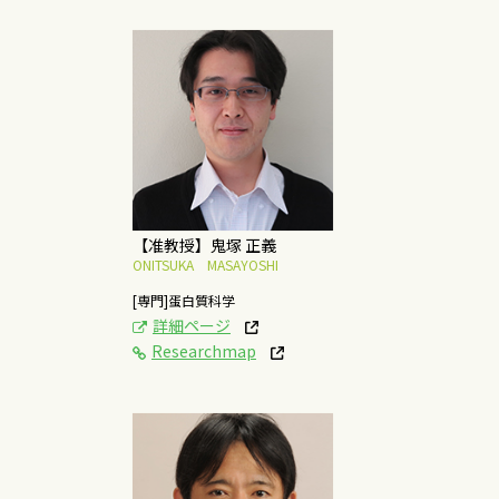
[研究テーマ]
バイオ医薬品の生産プ
ラットフォーム開発
概要はこちら
【准教授】鬼塚 正義
ONITSUKA MASAYOSHI
[専門]蛋白質科学
詳細ページ
Researchmap
[研究テーマ]
がん細胞における脱分