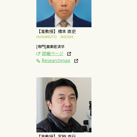
に関する研究
概要はこちら
【准教授】橋本 直史
HASHIMOTO NAOSHI
[専門]農業経済学
詳細ページ
Researchmap
[研究テーマ]
動物・植物の効率的な
生産方法の開発
概要はこちら
【准教授】宮脇 克行