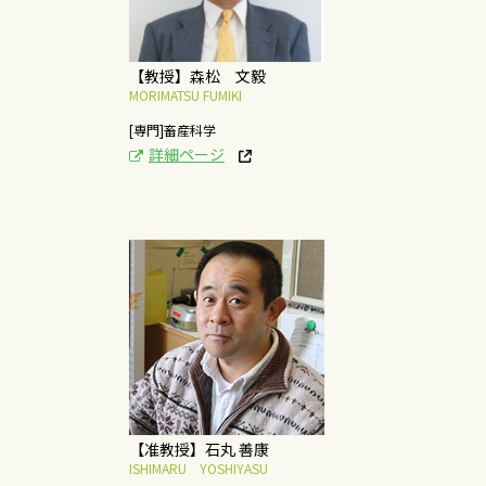
概要はこちら
【教授】森松 文毅
MORIMATSU FUMIKI
[専門]畜産科学
詳細ページ
[研究テーマ]
発生・再生の分子メカ
ニズムの解明
概要はこちら
【准教授】石丸 善康
ISHIMARU YOSHIYASU