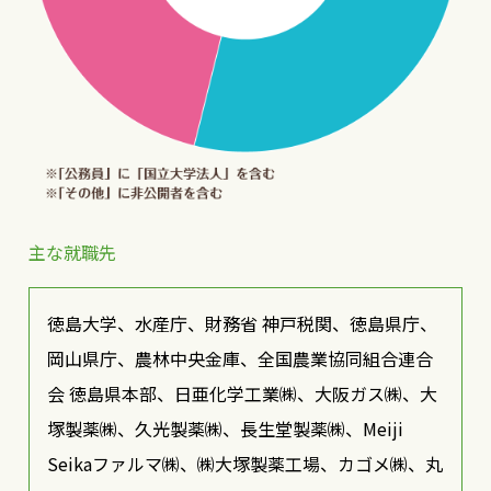
主な就職先
徳島大学、水産庁、財務省 神戸税関、徳島県庁、
岡山県庁、農林中央金庫、全国農業協同組合連合
会 徳島県本部、日亜化学工業㈱、大阪ガス㈱、大
塚製薬㈱、久光製薬㈱、長生堂製薬㈱、Meiji
Seikaファルマ㈱、㈱大塚製薬工場、カゴメ㈱、丸