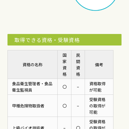
取得できる資格・受験資格
国
民
家
間
資格の名称
備考
資
資
格
格
食品衛生管理者・食品
資格取得
〇
–
衛生監視員
が可能
受験資格
甲種危険物取扱者
〇
–
の取得が
可能
受験資格
上級バイオ技術者
–
〇
の取得が