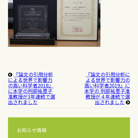
『論文の引用分析
『論文の引用分析に
による世界で影響力
よる世界で影響力の
の高い科学者2018』
高い科学者2019』に
に本学の刑部祐里子
本学の 刑部祐里子准
准教授が3年連続で選
教授が４年連続で選
出されました
出されました
お知らせ情報