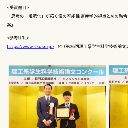
<受賞題目>
「思考の「堆肥化」が拓く個の可能性 畜産学的視点とAIの融合によ
案」
<参考URL>
https://www.rikokei.jp/
（第26回理工系学生科学技術論文