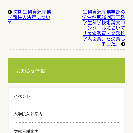
次期生物資源産業
生物資源産業学部の
学部長の決定につい
学生が第26回理工系
て
学生科学技術論文コ
ンクールにおいて
「最優秀賞・文部科
学大臣賞」を受賞し
ました。
お知らせ情報
イベント
大学院入試案内
学部入試案内