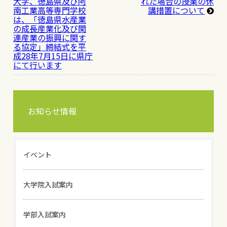
大学、徳島県及び阿
れた場合の授業の休
南工業高等専門学校
講措置について
は、「徳島県水産業
の成長産業化及び関
連産業の振興に関す
る協定」締結式を平
成28年7月15日に県庁
にて行います
お知らせ情報
イベント
大学院入試案内
学部入試案内