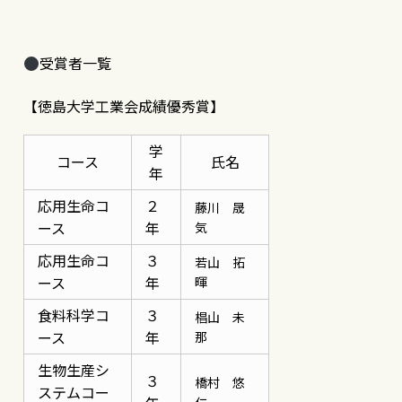
受賞者一覧
【徳島大学工業会成績優秀賞】
学
コース
氏名
年
応用生命コ
２
藤川 晟
ース
年
気
応用生命コ
３
若山 拓
ース
年
暉
食料科学コ
３
椙山 未
ース
年
那
生物生産シ
３
橋村 悠
ステムコー