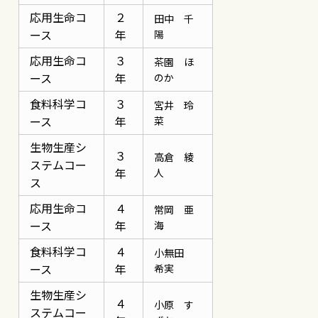
応用生命コ
２
田中 千
ース
年
陽
応用生命コ
３
茶園 ほ
ース
年
のか
食料科学コ
３
宮井 玲
ース
年
菜
生物生産シ
３
高倉 綾
ステムコー
年
人
ス
応用生命コ
４
常岡 亜
ース
年
海
食料科学コ
４
小無田
ース
年
希実
生物生産シ
４
小原 す
ステムコー