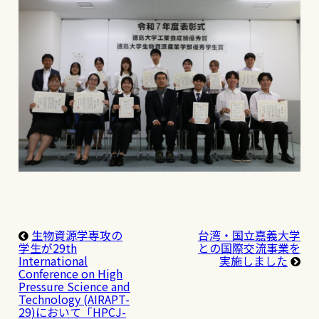
生物資源学専攻の
台湾・国立嘉義大学
学生が29th
との国際交流事業を
International
実施しました
Conference on High
Pressure Science and
Technology (AIRAPT-
29)において「HPCJ-