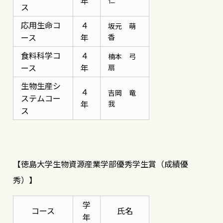
年
仁
ス
応用生命コ
４
坂元 萌
ース
年
香
食料科学コ
４
楠本 弓
ース
年
扇
生物生産シ
４
吉岡 竜
ステムコー
年
我
ス
【徳島大学生物資源産業学部優秀学生賞（成績優
秀）】
学
コース
氏名
年