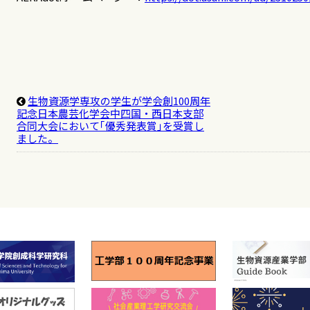
生物資源学専攻の学生が学会創100周年
記念日本農芸化学会中四国・西日本支部
合同大会において｢優秀発表賞｣を受賞し
ました。