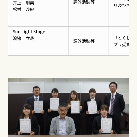
課外活動等
井上 朋美
リ及びオー
松村 沙紀
Sun Light Stage
「とくしま
渡邉 立哉
課外活動等
プリ受賞