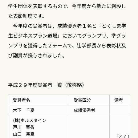
学生団体を表彰するもので、今年度から新たに創設し
た表彰制度です。
今年度の受賞者は、成績優秀者１名と「とくしま学
生ビジネスプラン道場」においてグランプリ、準グラ
ンプリを獲得した２チームで、辻学部長から表彰状及
び副賞が授与されました。
平成２９年度受賞者一覧（敬称略）
受賞者名
受賞区分
備考
木下 千夏
成績優秀者
(株)ホルスタイン
戸川 聖香
山口 舞夏
「とくしま