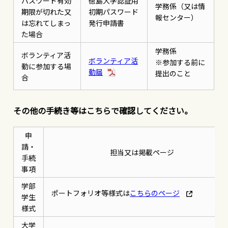
パスワード有効
徳島大学認証用
学務係（又は情
期限が切れた又
初期パスワード
報センター）
は忘れてしまっ
発行申請書
た場合
学務係
ボランティア活
ボランティア活
※参加する前に
動に参加する場
動届
提出のこと
合
その他の手続き等はこちらで確認してください。
申
請・
担当又は掲載ページ
手続
事項
学部
ポートフォリオ等様式は
こちらのページ
学生
様式
大学