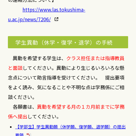
https://www.las.tokushima-
u.ac.jp/news/7206/
学生異動（休学・復学・退学）の手続
異動を希望する学生は、
クラス担任または指導教員
と面談
してください。異動により生じるいろいろな懸
念点について助言指導を受けてください。 提出要項
をよく読み、気になることや不明な点は学務係にご相
談ください。
各願書は、
異動を希望する月の１カ月前までに学務
係へ提出
してください。
【学部生】学生異動願（休学願、復学願、退学願）の提出
要領