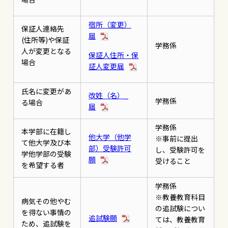
宿所（変更）
保証人連絡先
届
(住所等)や保証
学務係
人が変更となる
保証人住所・保
場合
証人変更届
氏名に変更があ
改姓（名）_
学務係
る場合
届
学務係
本学部に在籍し
他大学（他学
※事前に提出
て他大学及び本
部）受験許可
し、受験許可を
学他学部の受験
願
受けること
を希望する者
学務係
※教養教育科目
病気その他やむ
の追試験につい
を得ない事情の
追試験願
ては、教養教育
ため、追試験を