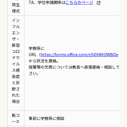
TA、学位申請関係は
こちらのページ
院生
様式
イン
フル
エン
ザ・
新型
学務係に
コロ
URL（
https://forms.office.com/r/hDtWH3WBDe
ナウ
から状況を連絡。
イル
授業等の欠席については教員へ直接連絡・相談してく
ス感
さい。
染症
と診
断さ
れた
場合
転コ
事前に学務係に相談
ース