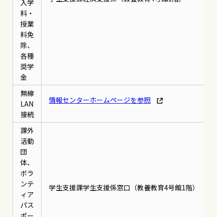
入学
料・
授業
料免
除、
各種
奨学
金
無線
情報センターホームページを参照
LAN
接続
課外
活動
団
体、
ボラ
ンテ
学生支援課学生支援係窓口（教養教育4号館1階）
ィア
パス
ポー