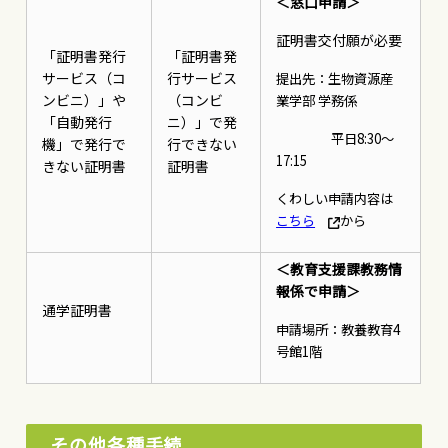
＜窓口申請＞
証明書交付願が必要
「証明書発行
「証明書発
サービス（コ
行サービス
提出先：生物資源産
ンビニ）」や
（コンビ
業学部 学務係
「自動発行
ニ）」で発
平日8:30～
機」で発行で
行できない
17:15
きない証明書
証明書
くわしい申請内容は
こちら
から
＜教育支援課教務情
報係で申請＞
通学証明書
申請場所：教養教育4
号館1階
その他各種手続