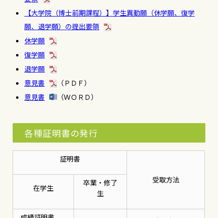
【大学院（博士前期課程）】学生異動願（休学願、復学
願、退学願）の提出要領
休学願
復学願
退学願
意見書
（ＰＤＦ）
意見書
（ＷＯＲＤ）
各種証明書の発行
証明書
受取方法
卒業・修了
在学生
生
成績証明書