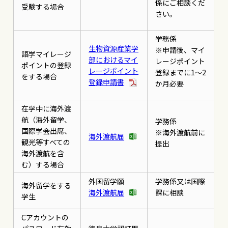
係にご相談くだ
受験する場合
さい。
学務係
生物資源産業学
※申請後、マイ
語学マイレージ
部におけるマイ
レージポイント
ポイントの登録
レージポイント
登録までに1～2
をする場合
登録申請書
か月必要
在学中に海外渡
航（海外留学、
学務係
国際学会出席、
※海外渡航前に
海外渡航届
観光等すべての
提出
海外渡航を含
む）する場合
外国留学願
学務係又は国際
海外留学をする
海外渡航届
課に相談
学生
Cアカウントの