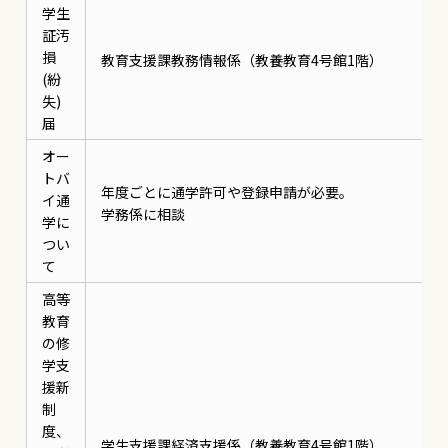
学生
証汚
損
教育支援課教務情報係（教養教育4号館1階）
(紛
失)
届
オー
トバ
年度ごとに通学許可や登録申請が必要。
イ通
学務係に相談
学に
つい
て
高等
教育
の修
学支
援新
制
度、
学生支援課経済支援係（教養教育4号館1階）