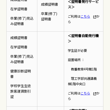
＜証明書発行サービ
成績証明書
ス＞
在学証明書
卒業(修了)
ご利用は
こちら
か
卒業(修了)見込
証明書
ら
み証明書
＜証明書自動発行機
成績証明書
＞
在学証明書
学生証が必要
卒業(修了)見込
設置場所 ：
み証明書
教養教育4号館1階
健康診断証明
書
理工学部共通講義
棟1階中央口
学校学生生徒
旅客運賃割引
ご利用は
こちら
か
証
ら